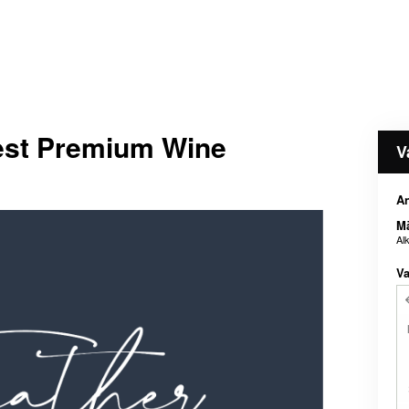
est Premium Wine
V
An
M
Al
Va