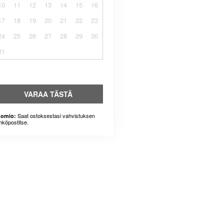
10
11
12
13
14
15
16
17
18
19
20
21
22
23
24
25
26
27
28
29
30
31
VARAA TÄSTÄ
Saat ostoksestasi vahvistuksen
omio:
hköpostitse.