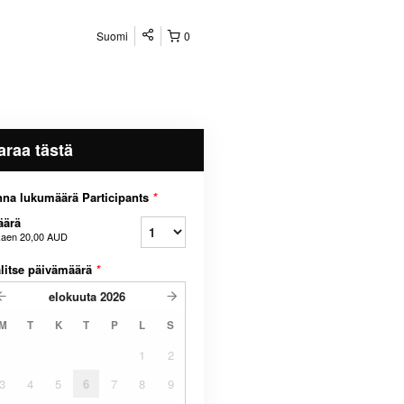
Suomi
0
araa tästä
na lukumäärä Participants
*
äärä
kaen
20,00 AUD
litse päivämäärä
*
elokuuta
2026
M
T
K
T
P
L
S
1
2
3
4
5
6
7
8
9