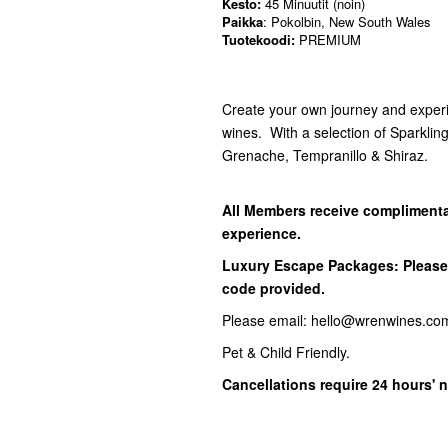
Kesto:
45 Minuutit (noin)
Paikka
: Pokolbin, New South Wales
Tuotekoodi:
PREMIUM
Create your own journey and experie
wines. With a selection of Sparklin
Grenache, Tempranillo & Shiraz.
All Members receive complimenta
experience.
Luxury Escape Packages: Please 
code provided.
Please email: hello@wrenwines.com
Pet & Child Friendly.
Cancellations require 24 hours' no